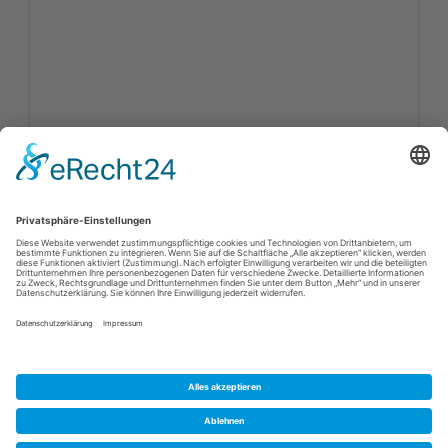
Kontakt
Impressum
Datenschutz
Fußbereich
© 2025 -
Schweden Immobilien Online
Gods & Gårdar Fast.byrå
--
Anders Revelj
-- Borgåsvägen
21 -- S-43832 Landvetter
Alle Rechte vorbehalten --- Webdesign:
Drupal Agentur