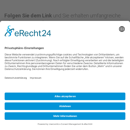
Folgen Sie dem Link
und Sie erhalten umfangreiche
Informationen auf unseren Partnerseiten
elchburger.de.
Search
Searc
Suchformular
Kontakt
Impressum
Datenschutz
Fußbereich
© 2025 -
Schweden Immobilien Online
Gods & Gårdar Fast.byrå
--
Anders Revelj
-- Borgåsvägen
21 -- S-43832 Landvetter
Alle Rechte vorbehalten --- Webdesign:
Drupal Agentur
media desktop