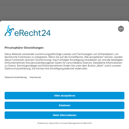
Fußbereich
Kontakt
Impressum
Datenschutz
© 2025 -
Schweden Immobilien Online
Gods & Gårdar Fast.byrå
--
Anders Revelj
-- Borgåsvägen 21 --
S-43832 Landvetter
Alle Rechte vorbehalten --- Webdesign:
Drupal Agentur
media
desktop