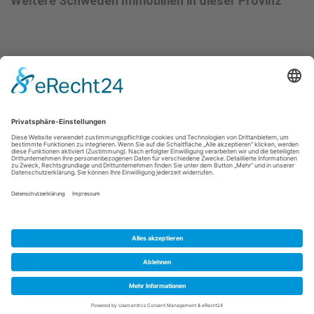
Weitere Schweden Immobilien in dieser Provinz
Kontakt
Impressum
Datenschutz
Fußbereich
© 2025 -
Schweden Immobilien Online
Gods & Gårdar Fast.byrå
--
Anders Revelj
-- Borgåsvägen
21 -- S-43832 Landvetter
Alle Rechte vorbehalten --- Webdesign:
Drupal Agentur
media desktop