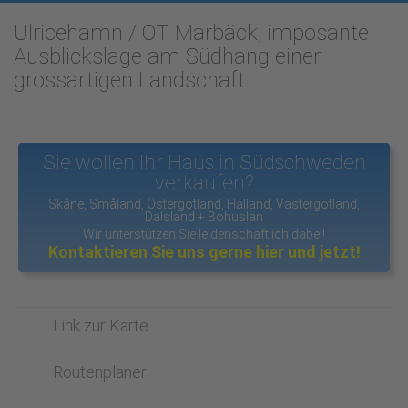
Ulricehamn / OT Marbäck; imposante
Ausblickslage am Südhang einer
grossartigen Landschaft.
Sie wollen Ihr Haus in Südschweden
verkaufen?
Skåne, Småland, Östergötland, Halland, Västergötland,
Dalsland + Bohuslän
Wir unterstützen Sie leidenschaftlich dabei!
Kontaktieren Sie uns gerne hier und jetzt!
Link zur Karte
Routenplaner