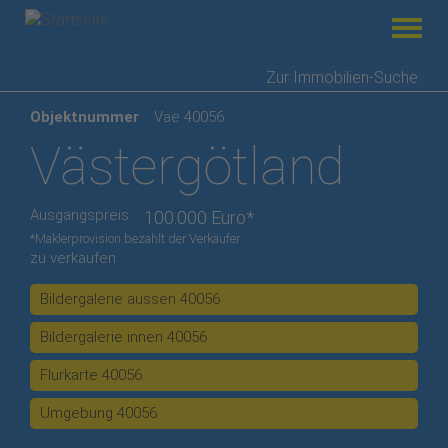
Menü
Direkt
Zur Immobilien-Suche
zum
Objektnummer
Vae 40056
Inhalt
Västergötland
Ausgangspreis
100.000 Euro*
*Maklerprovision bezahlt der Verkäufer
zu verkaufen
Bildergalerie aussen 40056
Bildergalerie innen 40056
Flurkarte 40056
Umgebung 40056