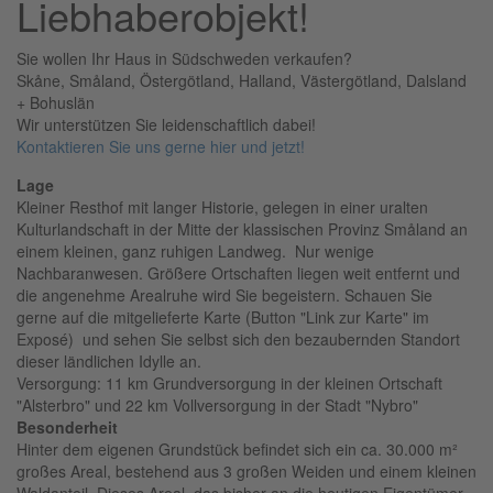
Liebhaberobjekt!
Sie wollen Ihr Haus in Südschweden verkaufen?
Skåne, Småland, Östergötland, Halland, Västergötland, Dalsland
+ Bohuslän
Wir unterstützen Sie leidenschaftlich dabei!
Kontaktieren Sie uns gerne hier und jetzt!
Lage
Kleiner Resthof mit langer Historie, gelegen in einer uralten
Kulturlandschaft in der Mitte der klassischen Provinz Småland an
einem kleinen, ganz ruhigen Landweg. Nur wenige
Nachbaranwesen. Größere Ortschaften liegen weit entfernt und
die angenehme Arealruhe wird Sie begeistern. Schauen Sie
gerne auf die mitgelieferte Karte (Button "Link zur Karte" im
Exposé) und sehen Sie selbst sich den bezaubernden Standort
dieser ländlichen Idylle an.
Versorgung: 11 km Grundversorgung in der kleinen Ortschaft
"Alsterbro" und 22 km Vollversorgung in der Stadt "Nybro"
Besonderheit
Hinter dem eigenen Grundstück befindet sich ein ca. 30.000 m²
großes Areal, bestehend aus 3 großen Weiden und einem kleinen