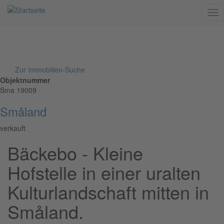
Me
Direkt
Zur Immobilien-Suche
zum
Objektnummer
Inhalt
Sma 19009
Småland
verkauft
Bäckebo - Kleine
Hofstelle in einer uralten
Kulturlandschaft mitten in
Småland.