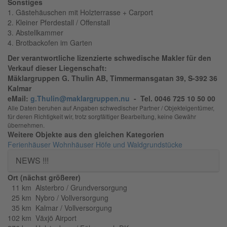
Sonstiges
1. Gästehäuschen mit Holzterrasse + Carport
2. Kleiner Pferdestall / Offenstall
3. Abstellkammer
4. Brotbackofen im Garten
Der verantwortliche lizenzierte schwedische Makler für den
Verkauf dieser Liegenschaft:
Mäklargruppen G. Thulin AB, Timmermansgatan 39, S-392 36
Kalmar
eMail:
g.Thulin@maklargruppen.nu
- Tel. 0046 725 10 50 00
Alle Daten beruhen auf Angaben schwedischer Partner / Objekteigentümer,
für deren Richtigkeit wir, trotz sorgfältiger Bearbeitung, keine Gewähr
übernehmen.
Weitere Objekte aus den gleichen Kategorien
Ferienhäuser
Wohnhäuser
Höfe und Waldgrundstücke
NEWS !!!
Ort (nächst größerer)
11 km Alsterbro / Grundversorgung
25 km Nybro / Vollversorgung
35 km Kalmar / Vollversorgung
102 km Växjö Airport