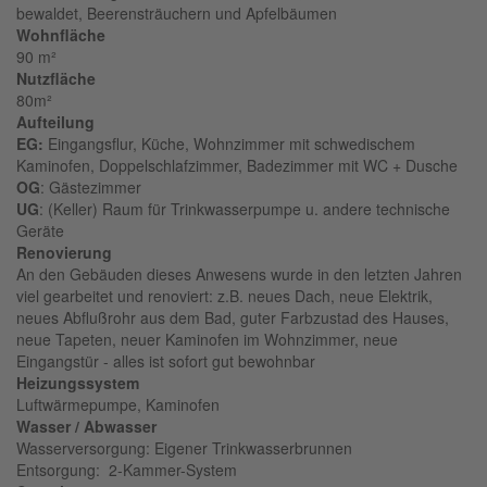
bewaldet, Beerensträuchern und Apfelbäumen
Wohnfläche
90 m²
Nutzfläche
80m²
Aufteilung
EG:
Eingangsflur, Küche, Wohnzimmer mit schwedischem
Kaminofen, Doppelschlafzimmer, Badezimmer mit WC + Dusche
OG
: Gästezimmer
UG
: (Keller) Raum für Trinkwasserpumpe u. andere technische
Geräte
Renovierung
An den Gebäuden dieses Anwesens wurde in den letzten Jahren
viel gearbeitet und renoviert: z.B. neues Dach, neue Elektrik,
neues Abflußrohr aus dem Bad, guter Farbzustad des Hauses,
neue Tapeten, neuer Kaminofen im Wohnzimmer, neue
Eingangstür - alles ist sofort gut bewohnbar
Heizungssystem
Luftwärmepumpe, Kaminofen
Wasser / Abwasser
Wasserversorgung: Eigener Trinkwasserbrunnen
Entsorgung: 2-Kammer-System