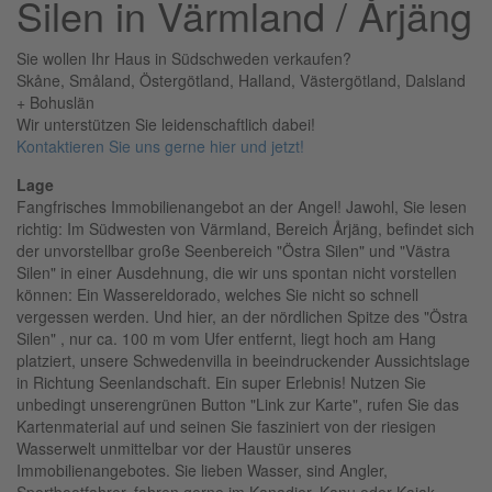
Silen in Värmland / Årjäng
Sie wollen Ihr Haus in Südschweden verkaufen?
Skåne, Småland, Östergötland, Halland, Västergötland, Dalsland
+ Bohuslän
Wir unterstützen Sie leidenschaftlich dabei!
Kontaktieren Sie uns gerne hier und jetzt!
Lage
Fangfrisches Immobilienangebot an der Angel! Jawohl, Sie lesen
richtig: Im Südwesten von Värmland, Bereich Årjäng, befindet sich
der unvorstellbar große Seenbereich "Östra Silen" und "Västra
Silen" in einer Ausdehnung, die wir uns spontan nicht vorstellen
können: Ein Wassereldorado, welches Sie nicht so schnell
vergessen werden. Und hier, an der nördlichen Spitze des "Östra
Silen" , nur ca. 100 m vom Ufer entfernt, liegt hoch am Hang
platziert, unsere Schwedenvilla in beeindruckender Aussichtslage
in Richtung Seenlandschaft. Ein super Erlebnis! Nutzen Sie
unbedingt unserengrünen Button "Link zur Karte", rufen Sie das
Kartenmaterial auf und seinen Sie fasziniert von der riesigen
Wasserwelt unmittelbar vor der Haustür unseres
Immobilienangebotes. Sie lieben Wasser, sind Angler,