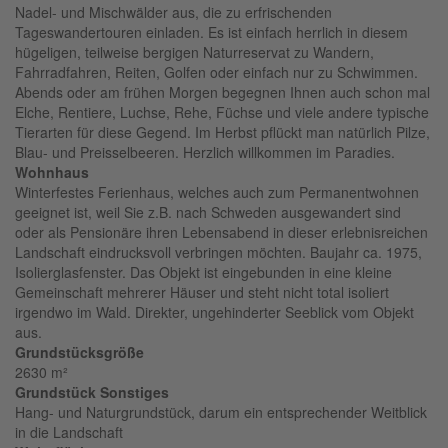
Nadel- und Mischwälder aus, die zu erfrischenden
Tageswandertouren einladen. Es ist einfach herrlich in diesem
hügeligen, teilweise bergigen Naturreservat zu Wandern,
Fahrradfahren, Reiten, Golfen oder einfach nur zu Schwimmen.
Abends oder am frühen Morgen begegnen Ihnen auch schon mal
Elche, Rentiere, Luchse, Rehe, Füchse und viele andere typische
Tierarten für diese Gegend. Im Herbst pflückt man natürlich Pilze,
Blau- und Preisselbeeren. Herzlich willkommen im Paradies.
Wohnhaus
Winterfestes Ferienhaus, welches auch zum Permanentwohnen
geeignet ist, weil Sie z.B. nach Schweden ausgewandert sind
oder als Pensionäre ihren Lebensabend in dieser erlebnisreichen
Landschaft eindrucksvoll verbringen möchten. Baujahr ca. 1975,
Isolierglasfenster. Das Objekt ist eingebunden in eine kleine
Gemeinschaft mehrerer Häuser und steht nicht total isoliert
irgendwo im Wald. Direkter, ungehinderter Seeblick vom Objekt
aus.
Grundstücksgröße
2630 m²
Grundstück Sonstiges
Hang- und Naturgrundstück, darum ein entsprechender Weitblick
in die Landschaft