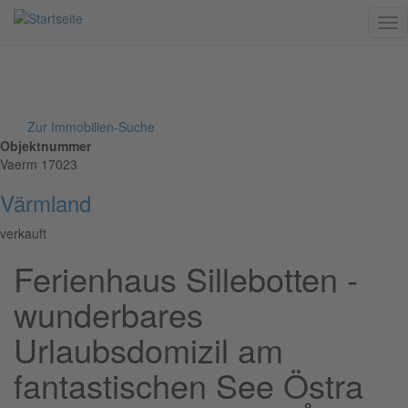
Me
Direkt
Zur Immobilien-Suche
zum
Objektnummer
Inhalt
Vaerm 17023
Värmland
verkauft
Ferienhaus Sillebotten -
wunderbares
Urlaubsdomizil am
fantastischen See Östra