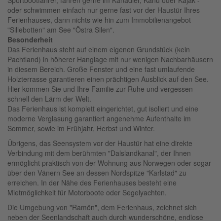
Sportbootfahrer, fahren gerne im Kanadier, Kanu oder Kajak -
oder schwimmen einfach nur gerne fast vor der Haustür Ihres
Ferienhauses, dann nichts wie hin zum Immobilienangebot
"Sillebotten" am See "Östra Silen".
Besonderheit
Das Ferienhaus steht auf einem eigenen Grundstück (kein
Pachtland) in höherer Hanglage mit nur wenigen Nachbarhäusern
in diesem Bereich. Große Fenster und eine fast umlaufende
Holzterrasse garantieren einen prächtigen Ausblick auf den See.
Hier kommen Sie und Ihre Familie zur Ruhe und vergessen
schnell den Lärm der Welt.
Das Ferienhaus ist komplett eingerichtet, gut isoliert und eine
moderne Verglasung garantiert angenehme Aufenthalte im
Sommer, sowie im Frühjahr, Herbst und Winter.
Übrigens, das Seensystem vor der Haustür hat eine direkte
Verbindung mit dem berühmten "Dalslandkanal", der Ihnen
ermöglicht praktisch von der Wohnung aus Norwegen oder sogar
über den Vänern See an dessen Nordspitze "Karlstad" zu
erreichen. In der Nähe des Ferienhauses besteht eine
Mietmöglichkeit für Motorboote oder Segelyachten.
Die Umgebung von "Ramön", dem Ferienhaus, zeichnet sich
neben der Seenlandschaft auch durch wunderschöne, endlose